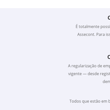
É totalmente possí
Assecont. Para is
A regularização de em
vigente — desde regist
dem
Todos que estão em b