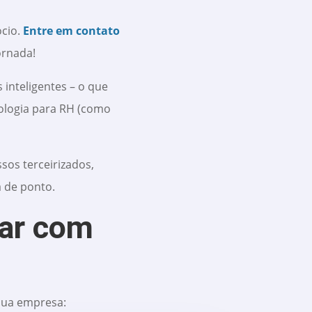
ócio.
Entre em contato
ornada!
inteligentes – o que
nologia para RH (como
os terceirizados,
 de ponto.
tar com
 sua empresa: