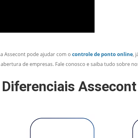
a Assecont pode ajudar com o
controle de ponto online
, 
a abertura de empresas. Fale conosco e saiba tudo sobre no
Diferenciais Assecont