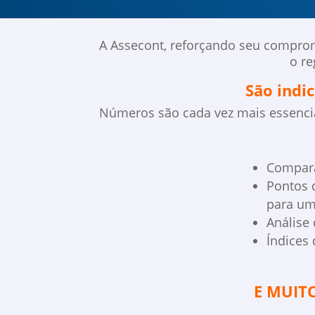
A Assecont, reforçando seu compromi
o re
São indi
Números são cada vez mais essenci
Compara
Pontos d
para um
Análise 
Índices 
E MUITO