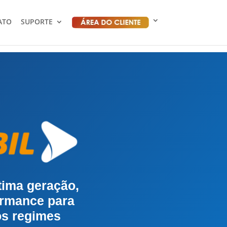
ATO
SUPORTE
ltima geração,
ormance para
os regimes