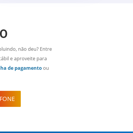
TO
oluindo, não deu? Entre
bil e aproveite para
olha de pagamento
ou
EFONE