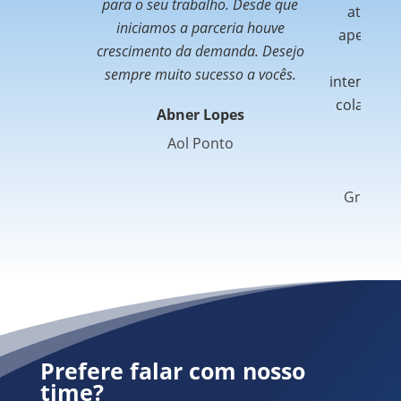
para o seu trabalho. Desde que
atende
iniciamos a parceria houve
apenas po
crescimento da demanda. Desejo
que 
sempre muito sucesso a vocês.
intempéri
colaborad
Abner Lopes
Aol Ponto
Si
Grupo C
Prefere falar com nosso
time?