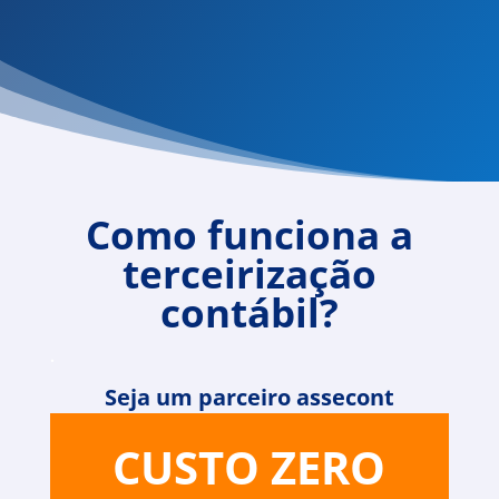
Como funciona a
terceirização
contábil?
.
Seja um parceiro assecont
CUSTO ZERO