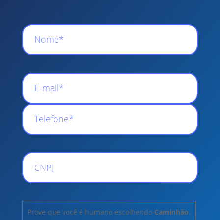
Prove que você é humano escolhendo
Caminhão
.