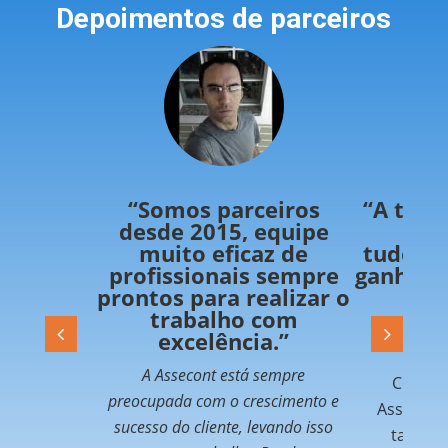
Depoimentos de parceiros
“Somos parceiros
“A tecn
desde 2015, equipe
muito eficaz de
tudo fu
profissionais sempre
ganhand
prontos para realizar o
e 
trabalho com
Trabalha
excelência.”
já 
A Assecont está sempre
Contabi
preocupada com o crescimento e
Asseponto
sucesso do cliente, levando isso
também