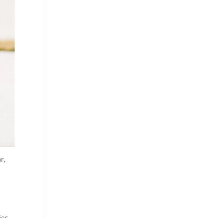
r,
ões