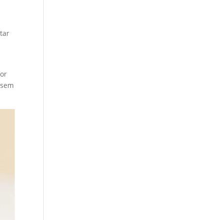
tar
por
essem