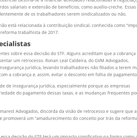
rdos salariais e extensão de benefícios, como auxílio-creche. Essas
dentemente de os trabalhadores serem sindicalizados ou não.
não está relacionada à contribuição sindical, conhecida como “imp
 reforma trabalhista de 2017.
ecialistas
entes sobre essa decisão do STF. Alguns acreditam que a cobrança
esentar um retrocesso. Ronan Leal Caldeira, do GVM Advogados,
insegurança jurídica, levando trabalhadores não filiados a terem m
com a cobrança e, assim, evitar o desconto em folha de pagamento
de de insegurança jurídica, especialmente porque as empresas
oriedade do pagamento dessas taxas, e as mudanças frequentes p
 Demarest Advogados, discorda da visão de retrocesso e sugere que a
l e promoverá um “amadurecimento do conceito por trás da reform
essa decisão do STF terá um impacto significativo na forma como 