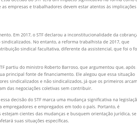
, e as empresas e trabalhadores devem estar atentos às implicações
mento. Em 2017, o STF declarou a inconstitucionalidade da cobranç
 sindicalizados. No entanto, a reforma trabalhista de 2017, que
ibuição sindical facultativa, diferente da assistencial, que foi o f
F partiu do ministro Roberto Barroso, que argumentou que, após
ua principal fonte de financiamento. Ele alegou que essa situação
ores sindicalizados e não sindicalizados, já que os primeiros arca
am das negociações coletivas sem contribuir.
 essa decisão do STF marca uma mudança significativa na legislaç
ara empregadores e empregados em todo o país. Portanto, é
 estejam cientes das mudanças e busquem orientação jurídica, se
fetará suas situações específicas.