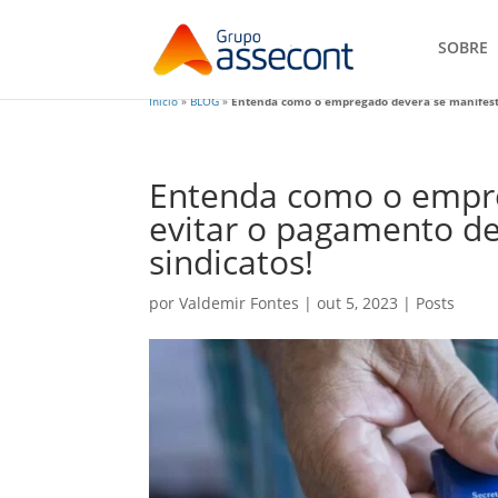
SOBRE
Início
»
BLOG
»
Entenda como o empregado deverá se manifestar
Entenda como o empre
evitar o pagamento de 
sindicatos!
por
Valdemir Fontes
|
out 5, 2023
|
Posts