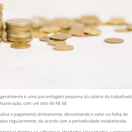
as geralmente é uma porcentagem pequena do salário do trabalhado
muneração, com um teto de R$ 50.
aliza o pagamento diretamente, descontando o valor na folha de
atos regularmente, de acordo com a periodicidade estabelecida.
stencial destina-se a financiar atividades relacionadas a negociaç