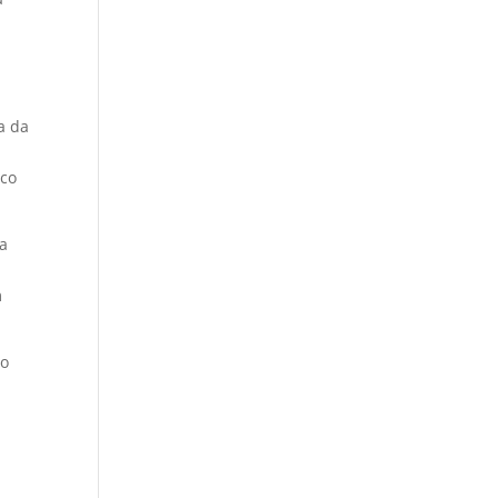
a da
oco
 a
m
ão