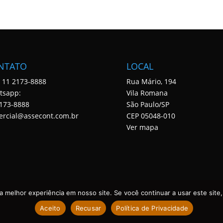
NTATO
LOCAL
: 11 2173-8888
Rua Mário, 194
tsapp:
Vila Romana
173-8888
São Paulo/SP
ercial@assecont.com.br
CEP 05048-010
Ver mapa
 melhor experiência em nosso site. Se você continuar a usar este site,
Aceito
Recusar
Política de Privacidade
 DIREITOS RESERVADOS. DESENVOLVIDO POR ASSECONT.