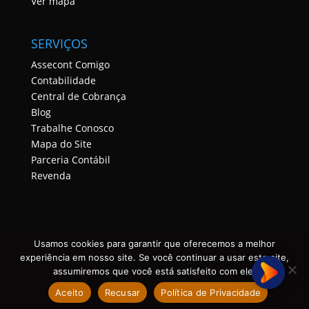
Ver mapa
SERVIÇOS
Assecont Comigo
Contabilidade
Central de Cobrança
Blog
Trabalhe Conosco
Mapa do Site
Parceria Contábil
Revenda
Usamos cookies para garantir que oferecemos a melhor
experiência em nosso site. Se você continuar a usar este site,
assumiremos que você está satisfeito com ele.
ASSECONT CONTABILIDADE E TECNOLOGIA • TODOS OS
Aceito
Recusar
Política de Privacidade
DIREITOS RESERVADOS. DESENVOLVIDO POR ASSECONT.