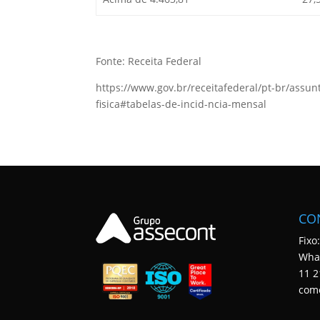
Fonte: Receita Federal
https://www.gov.br/receitafederal/pt-br/assun
fisica#tabelas-de-incid-ncia-mensal
CO
Fixo
Wha
11 2
com