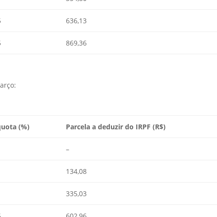
5
636,13
5
869,36
arço:
quota (%)
Parcela a deduzir do IRPF (R$)
–
134,08
335,03
5
602,96