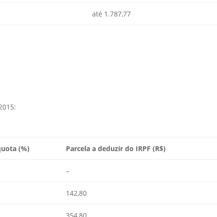
até 1.787,77
2015:
quota (%)
Parcela a deduzir do IRPF (R$)
–
142,80
354,80