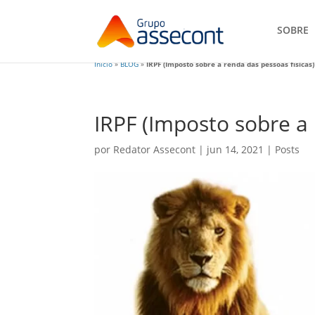
SOBRE
Início
»
BLOG
»
IRPF (Imposto sobre a renda das pessoas físicas)
IRPF (Imposto sobre a 
por
Redator Assecont
|
jun 14, 2021
|
Posts