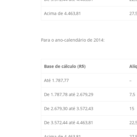
Acima de 4.463,81
27,
Para o ano-calendário de 2014:
Base de cálculo (R$)
Alí
Até 1.787,77
–
De 1.787,78 até 2.679,29
7,5
De 2.679,30 até 3.572,43
15
De 3.572,44 até 4.463,81
22,
Acima de 4.463,81
27,