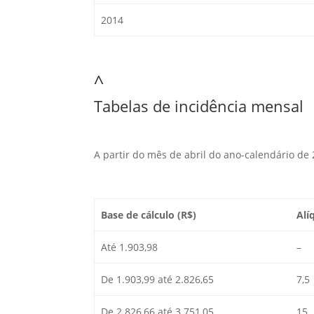
2014
^
Tabelas de incidência mensal
A partir do mês de abril do ano-calendário de 
Base de cálculo (R$)
Alí
Até 1.903,98
–
De 1.903,99 até 2.826,65
7,5
De 2.826,66 até 3.751,05
15