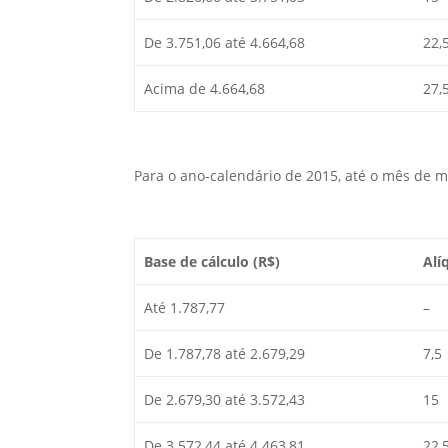
De 3.751,06 até 4.664,68
22,
Acima de 4.664,68
27,
Para o ano-calendário de 2015, até o mês de m
Base de cálculo (R$)
Alí
Até 1.787,77
–
De 1.787,78 até 2.679,29
7,5
De 2.679,30 até 3.572,43
15
De 3.572,44 até 4.463,81
22,