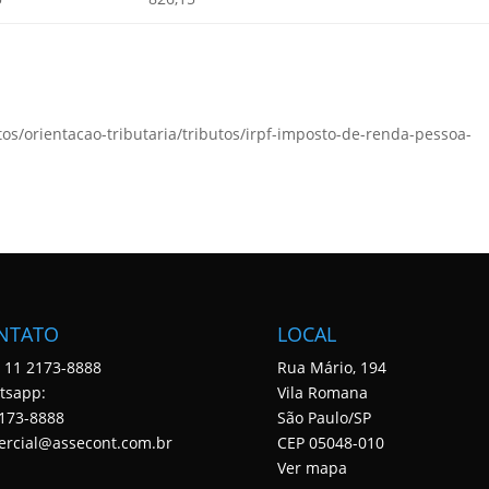
tos/orientacao-tributaria/tributos/irpf-imposto-de-renda-pessoa-
NTATO
LOCAL
: 11 2173-8888
Rua Mário, 194
tsapp:
Vila Romana
173-8888
São Paulo/SP
ercial@assecont.com.br
CEP 05048-010
Ver mapa