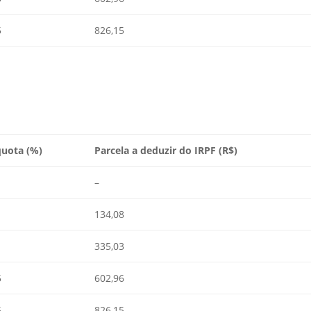
5
826,15
quota (%)
Parcela a deduzir do IRPF (R$)
–
134,08
335,03
5
602,96
5
826,15