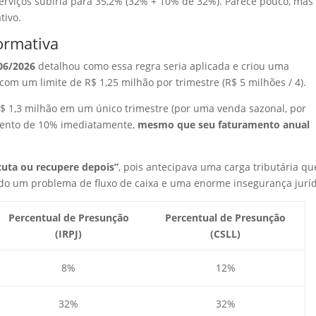
rviços subiria para 35,2% (32% + 10% de 32%). Parece pouco, mas
tivo.
ormativa
06/2026
detalhou como essa regra seria aplicada e criou uma
 com um limite de R$ 1,25 milhão por trimestre (R$ 5 milhões / 4).
R$ 1,3 milhão em um único trimestre (por uma venda sazonal, por
aumento de 10% imediatamente,
mesmo que seu faturamento anual
cuta ou recupere depois”
, pois antecipava uma carga tributária qu
ndo um problema de fluxo de caixa e uma enorme insegurança juríd
Percentual de Presunção
Percentual de Presunção
(IRPJ)
(CSLL)
8%
12%
32%
32%