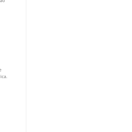
 ao
e
ica.