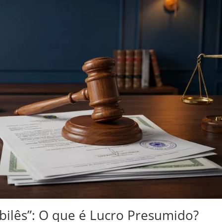
ilês”: O que é Lucro Presumido?