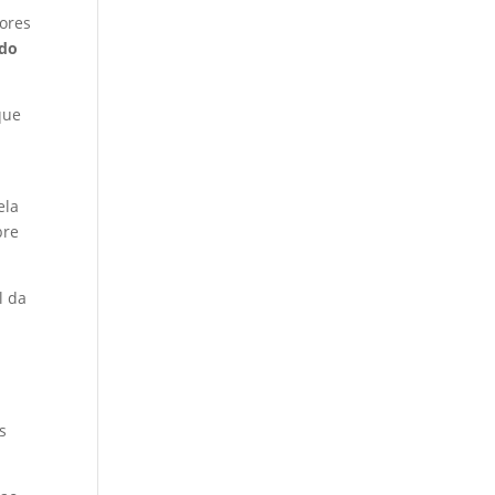
ores
ado
que
ela
bre
l da
s