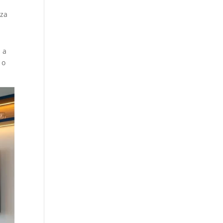
eza
 a
 o