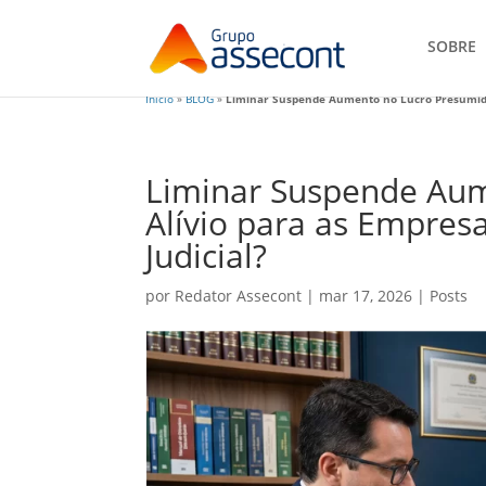
SOBRE
Início
»
BLOG
»
Liminar Suspende Aumento no Lucro Presumido:
Liminar Suspende Au
Alívio para as Empres
Judicial?
por
Redator Assecont
|
mar 17, 2026
|
Posts