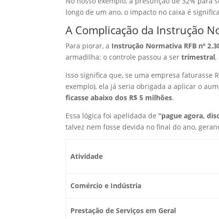
No nosso exemplo, a presunção de 32% para se
longo de um ano, o impacto no caixa é significa
A Complicação da Instrução N
Para piorar, a
Instrução Normativa RFB nº 2.3
armadilha: o controle passou a ser
trimestral
,
Isso significa que, se uma empresa faturasse 
exemplo), ela já seria obrigada a aplicar o 
ficasse abaixo dos R$ 5 milhões
.
Essa lógica foi apelidada de
“pague agora, dis
talvez nem fosse devida no final do ano, gera
Atividade
Comércio e Indústria
Prestação de Serviços em Geral