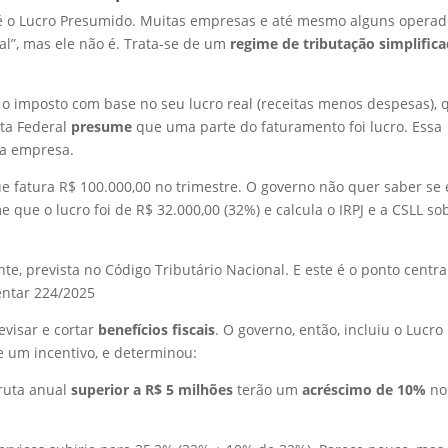
 é o Lucro Presumido. Muitas empresas e até mesmo alguns operad
al”, mas ele não é. Trata-se de um
regime de tributação simplific
 o imposto com base no seu lucro real (receitas menos despesas), 
ita Federal
presume
que uma parte do faturamento foi lucro. Essa
da empresa.
 fatura R$ 100.000,00 no trimestre. O governo não quer saber se 
e que o lucro foi de R$ 32.000,00 (32%) e calcula o IRPJ e a CSLL so
te, prevista no Código Tributário Nacional. E este é o ponto centra
entar 224/2025
revisar e cortar
benefícios fiscais
. O governo, então, incluiu o Lucro
e um incentivo, e determinou:
ruta anual
superior a R$ 5 milhões
terão um
acréscimo de 10%
no