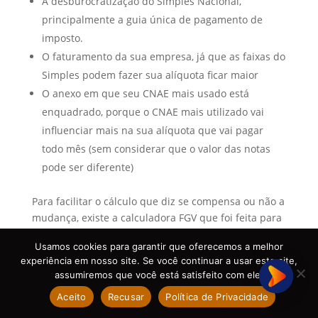
A desburocratização do Simples Nacional,
principalmente a guia única de pagamento de
imposto.
O faturamento da sua empresa, já que as faixas do
Simples podem fazer sua alíquota ficar maior
O anexo em que seu CNAE mais usado está
enquadrado, porque o CNAE mais utilizado vai
influenciar mais na sua alíquota que vai pagar
todo mês (sem considerar que o valor das notas
pode ser diferente)
Para facilitar o cálculo que diz se compensa ou não a
mudança, existe a calculadora FGV que foi feita para
simular os impostos conforme seu ramo de
Usamos cookies para garantir que oferecemos a melhor
atividade. Lembrando que é sempre bom confirmar
experiência em nosso site. Se você continuar a usar este site,
com um contador antes de tomar a decisão.
assumiremos que você está satisfeito com ele.
E então? Sua empresa se
enquadra no Simples
Aceito
Recusar
Política de Privacidade