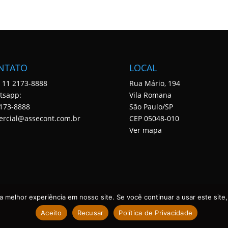
NTATO
LOCAL
: 11 2173-8888
Rua Mário, 194
tsapp:
Vila Romana
173-8888
São Paulo/SP
ercial@assecont.com.br
CEP 05048-010
Ver mapa
 melhor experiência em nosso site. Se você continuar a usar este site,
Aceito
Recusar
Política de Privacidade
 DIREITOS RESERVADOS. DESENVOLVIDO POR ASSECONT.