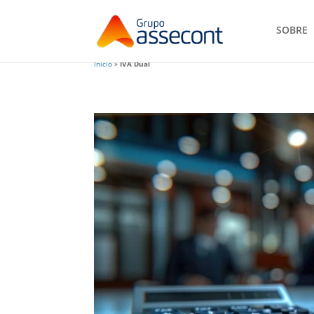
SOBRE
Início
»
IVA Dual