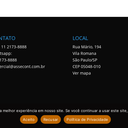
NTATO
LOCAL
: 11 2173-8888
Rua Mário, 194
tsapp:
Vila Romana
173-8888
São Paulo/SP
ercial@assecont.com.br
CEP 05048-010
Ver mapa
 melhor experiência em nosso site. Se você continuar a usar este site,
Aceito
Recusar
Política de Privacidade
 DIREITOS RESERVADOS. DESENVOLVIDO POR ASSECONT.