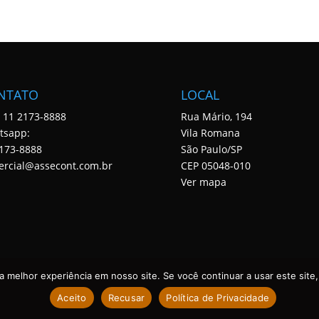
NTATO
LOCAL
: 11 2173-8888
Rua Mário, 194
tsapp:
Vila Romana
173-8888
São Paulo/SP
ercial@assecont.com.br
CEP 05048-010
Ver mapa
 melhor experiência em nosso site. Se você continuar a usar este site,
Aceito
Recusar
Política de Privacidade
 DIREITOS RESERVADOS. DESENVOLVIDO POR ASSECONT.