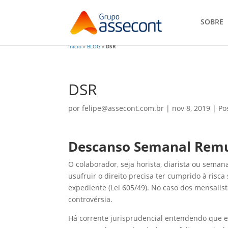
SOBRE
Início
»
BLOG
»
DSR
DSR
por
felipe@assecont.com.br
|
nov 8, 2019
|
Po
Descanso Semanal Rem
O colaborador, seja horista, diarista ou sema
usufruir o direito precisa ter cumprido à risca
expediente (Lei 605/49). No caso dos mensalis
controvérsia.
Há corrente jurisprudencial entendendo que es