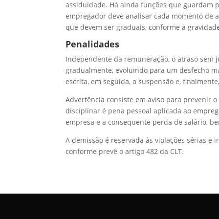
assiduidade. Há ainda funções que guardam part
empregador deve analisar cada momento de aus
que devem ser graduais, conforme a gravidade
Penalidades
Independente da remuneração, o atraso sem jus
gradualmente, evoluindo para um desfecho mai
escrita, em seguida, a suspensão e, finalmente
Advertência consiste em aviso para prevenir 
disciplinar é pena pessoal aplicada ao emprega
empresa e a consequente perda de salário, be
A demissão é reservada às violações sérias e 
conforme prevê o artigo 482 da CLT.