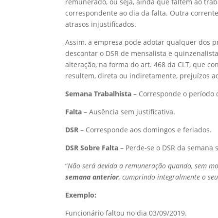
remunerado, ou seja, ainda que faltem ao traba
correspondente ao dia da falta. Outra corrent
atrasos injustificados.
Assim, a empresa pode adotar qualquer dos pro
descontar o DSR de mensalista e quinzenalista
alteração, na forma do art. 468 da CLT, que co
resultem, direta ou indiretamente, prejuízos 
Semana Trabalhista
– Corresponde o período 
Falta
– Ausência sem justificativa.
DSR
– Corresponde aos domingos e feriados.
DSR Sobre Falta
– Perde-se o DSR da semana se
“
Não será devida a remuneração quando, sem mot
semana anterior
, cumprindo integralmente o seu
Exemplo:
Funcionário faltou no dia 03/09/2019.