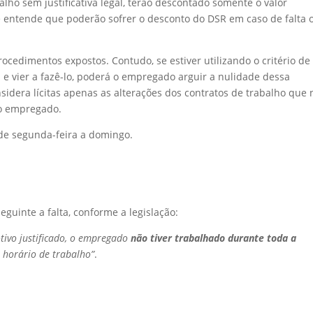
lho sem justificativa legal, terão descontado somente o valor
e entende que poderão sofrer o desconto do DSR em caso de falta 
cedimentos expostos. Contudo, se estiver utilizando o critério de
 e vier a fazê-lo, poderá o empregado arguir a nulidade dessa
nsidera lícitas apenas as alterações dos contratos de trabalho que
ao empregado.
de segunda-feira a domingo.
guinte a falta, conforme a legislação:
ivo justificado, o empregado
não tiver trabalhado durante toda a
 horário de trabalho”
.