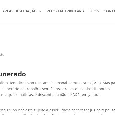
ÁREAS DE ATUAÇÃO
REFORMA TRIBUTÁRIA
BLOG
CONT
sts
unerado
nalista, tem direito ao Descanso Semanal Remunerado (DSR). Mas p
 seu horário de trabalho, sem faltas, atrasos ou saídas durante o
tas e quinzenalistas, o desconto ou não do DSR tem gerado
se grupo não está sujeito à assiduidade para fazer jus ao repous