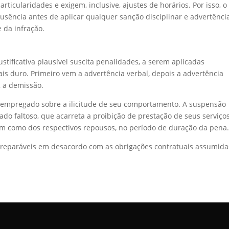
icularidades e exigem, inclusive, ajustes de horários. Por isso, o
ência antes de aplicar qualquer sanção disciplinar e advertência
 da infração.
tificativa plausível suscita penalidades, a serem aplicadas
s duro. Primeiro vem a advertência verbal, depois a advertência
, a demissão.
o empregado sobre a ilicitude de seu comportamento. A suspensão
do faltoso, que acarreta a proibição de prestação de seus serviço
m como dos respectivos repousos, no período de duração da pena
irreparáveis em desacordo com as obrigações contratuais assumida