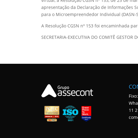
virtual, a Resolução CGSN nº 153, de 25 de ma
apresentação da Declaração de Informações Soc
para o Microempreendedor Individual (DASN-Si
A Resolução CGSN nº 153 foi encaminhada para 
SECRETARIA-EXECUTIVA DO COMITÊ GESTOR D
CO
Fixo
Wha
11 2
com