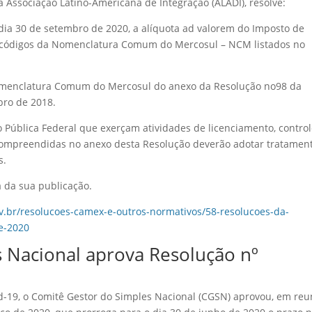
a Associação Latino-Americana de Integração (ALADI), resolve:
 o dia 30 de setembro de 2020, a alíquota ad valorem do Imposto de
s códigos da Nomenclatura Comum do Mercosul – NCM listados no
 Nomenclatura Comum do Mercosul do anexo da Resolução no98 da
bro de 2018.
o Pública Federal que exerçam atividades de licenciamento, contro
 compreendidas no anexo desta Resolução deverão adotar tratamen
s.
a da sua publicação.
.br/resolucoes-camex-e-outros-normativos/58-resolucoes-da-
e-2020
 Nacional aprova Resolução nº
-19, o Comitê Gestor do Simples Nacional (CGSN) aprovou, em reu