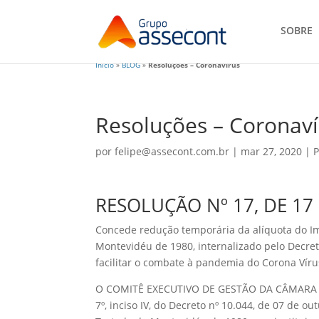
SOBRE
Início
»
BLOG
»
Resoluções – Coronavírus
Resoluções – Coronaví
por
felipe@assecont.com.br
|
mar 27, 2020
|
P
RESOLUÇÃO Nº 17, DE 17
Concede redução temporária da alíquota do Im
Montevidéu de 1980, internalizado pelo Decret
facilitar o combate à pandemia do Corona Vírus
O COMITÊ EXECUTIVO DE GESTÃO DA CÂMARA DE 
7º, inciso IV, do Decreto nº 10.044, de 07 de o