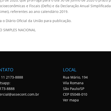
rço de 2020, que prorroga para o dia 30 de junho de 2020 o prazo 
ioeconômicas e Fiscais (Defis) e da Declaração Anual Simplificada
mei), referentes ao ano calendário 2019.
o Diário Oficial da União para publicação.
O SIMPLES NACIONAL
NTATO
LOCAL
: 11 2173-8888
Rua Mário, 194
tsapp:
Vila Romana
173-8888
São Paulo/SP
ercial@assecont.com.br
CEP 05048-010
Ver mapa