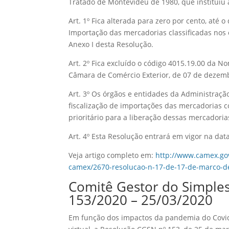
Tratado de Montevidéu de 1980, que instituiu 
Art. 1º Fica alterada para zero por cento, até
Importação das mercadorias classificadas no
Anexo I desta Resolução.
Art. 2º Fica excluído o código 4015.19.00 da
Câmara de Comércio Exterior, de 07 de dezem
Art. 3º Os órgãos e entidades da Administraçã
fiscalização de importações das mercadorias
prioritário para a liberação dessas mercadoria
Art. 4º Esta Resolução entrará em vigor na dat
Veja artigo completo em:
http://www.camex.gov
camex/2670-resolucao-n-17-de-17-de-marco-d
Comitê Gestor do Simples
153/2020 – 25/03/2020
Em função dos impactos da pandemia do Covid