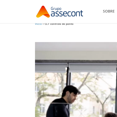
SOBRE
Início
»
CLT controle de ponto