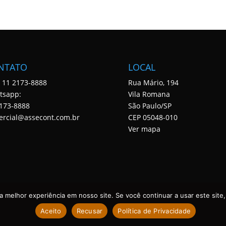
NTATO
LOCAL
: 11 2173-8888
Rua Mário, 194
tsapp:
Vila Romana
173-8888
São Paulo/SP
ercial@assecont.com.br
CEP 05048-010
Ver mapa
 melhor experiência em nosso site. Se você continuar a usar este site,
Aceito
Recusar
Política de Privacidade
 DIREITOS RESERVADOS. DESENVOLVIDO POR ASSECONT.