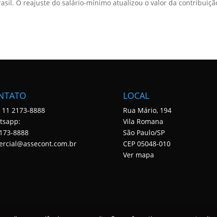
sil. O reajuste do salário-mínimo atualizou o valor da contribuiçã
NTATO
LOCAL
: 11 2173-8888
Rua Mário, 194
tsapp:
Vila Romana
173-8888
São Paulo/SP
ercial@assecont.com.br
CEP 05048-010
Ver mapa