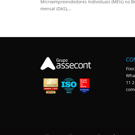
Microempreendedores Individuais (MEIs) no Bra
mensal (DAS),...
CO
Fixo
Wha
11 2
com