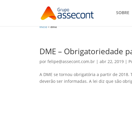
SOBRE
Início
»
dme
DME – Obrigatoriedade p
por
felipe@assecont.com.br
|
abr 22, 2019
|
P
A DME se tornou obrigatória a partir de 2018. 
deverão ser informadas. A lei diz que são obri