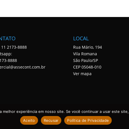
NTATO
LOCAL
: 11 2173-8888
Rua Mário, 194
tsapp:
Vila Romana
173-8888
São Paulo/SP
ercial@assecont.com.br
CEP 05048-010
Ver mapa
 melhor experiência em nosso site. Se você continuar a usar este site,
Aceito
Recusar
Política de Privacidade
 DIREITOS RESERVADOS. DESENVOLVIDO POR ASSECONT.