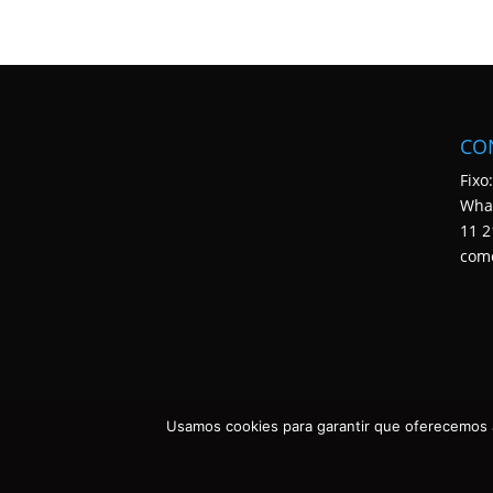
CO
Fixo
Wha
11 2
com
Usamos cookies para garantir que oferecemos a
ASSECONT CONTABILIDADE E TECNOLOGIA • TODOS OS