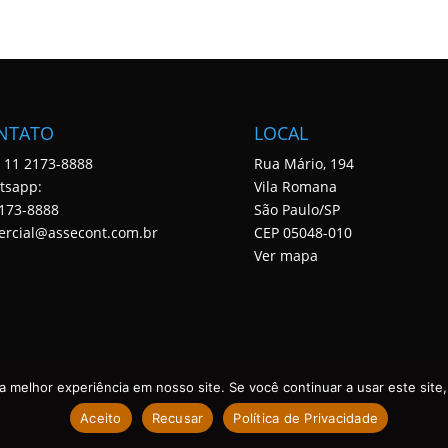
NTATO
LOCAL
: 11 2173-8888
Rua Mário, 194
tsapp:
Vila Romana
173-8888
São Paulo/SP
ercial@assecont.com.br
CEP 05048-010
Ver mapa
 melhor experiência em nosso site. Se você continuar a usar este site,
Aceito
Recusar
Política de Privacidade
 DIREITOS RESERVADOS. DESENVOLVIDO POR ASSECONT.