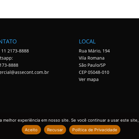
NTATO
LOCAL
: 11 2173-8888
Rua Mário, 194
tsapp:
Vila Romana
173-8888
São Paulo/SP
ercial@assecont.com.br
CEP 05048-010
Ver mapa
 melhor experiência em nosso site. Se você continuar a usar este site,
Aceito
Recusar
Política de Privacidade
 DIREITOS RESERVADOS. DESENVOLVIDO POR ASSECONT.