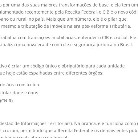
do por uma das suas maiores transformações de base, e ela tem u
gulamentado recentemente pela Receita Federal, o CIB é o novo cód
bano ou rural, no país. Mais que um número, ele é o pilar que
té mesmo a tributação de imóveis na era pós-Reforma Tributária.
trabalha com transações imobiliárias, entender o CIB é crucial. Ele
naliza uma nova era de controle e segurança jurídica no Brasil.
tivo é criar um código único e obrigatório para cada unidade
que hoje estão espalhadas entre diferentes órgãos:
 de área construída.
titularidade e ônus.
(CNIR).
.
Gestão de Informações Territoriais). Na prática, ele funciona como
 cruzam, permitindo que a Receita Federal e os demais entes púb
m tempo real sobre o seu imóvel.