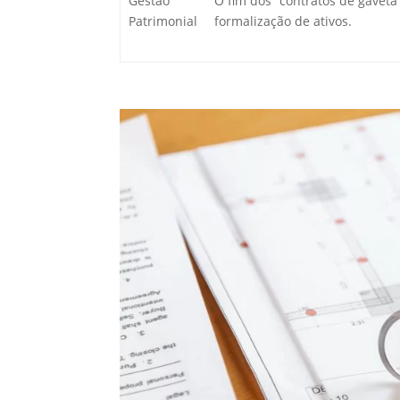
Gestão
O fim dos “contratos de gaveta”
Patrimonial
formalização de ativos.