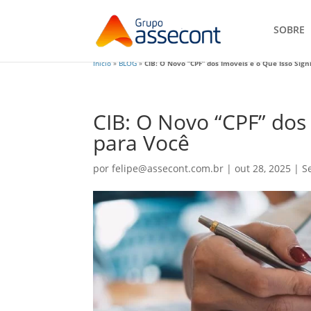
SOBRE
Início
»
BLOG
»
CIB: O Novo “CPF” dos Imóveis e o Que Isso Sign
CIB: O Novo “CPF” dos 
para Você
por
felipe@assecont.com.br
|
out 28, 2025
|
S