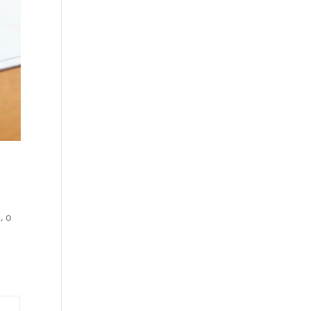
, o
: