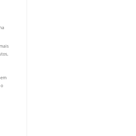
uma
 mais
tos,
e
s em
 o