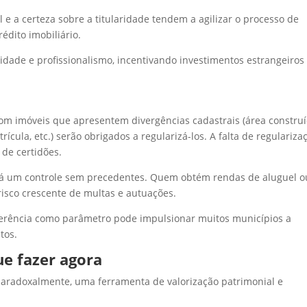
 e a certeza sobre a titularidade tendem a agilizar o processo de
édito imobiliário.
dade e profissionalismo, incentivando investimentos estrangeiros
com imóveis que apresentem divergências cadastrais (área constru
cula, etc.) serão obrigados a regularizá-los. A falta de regulariza
de certidões.
erá um controle sem precedentes. Quem obtém rendas de aluguel o
risco crescente de multas e autuações.
eferência como parâmetro pode impulsionar muitos municípios a
tos.
ue fazer agora
 paradoxalmente, uma ferramenta de valorização patrimonial e