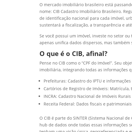
O mercado imobiliário brasileiro está passan
nome: CIB Cadastro Imobiliário Brasileiro. Re
de identificação nacional para cada imóvel, ur
sustentará a fiscalização, a transparência e a
Se você possui um imóvel, investe no setor ou 
apenas unifica dados dispersos, mas também si
O que é o CIB, afinal?
Pense no CIB como o “CPF do Imóvel”. Seu obje
imobiliária, integrando todas as informações 
Prefeituras: Cadastro do IPTU e informações
Cartórios de Registro de Imóveis: Matrícula, 
INCRA: Cadastro Nacional de Imóveis Rurais 
Receita Federal: Dados fiscais e patrimoniais
O CIB é parte do SINTER (Sistema Nacional de 
hub de dados onde todas essas informações se
tenham uma visão única, georreferenciada e e