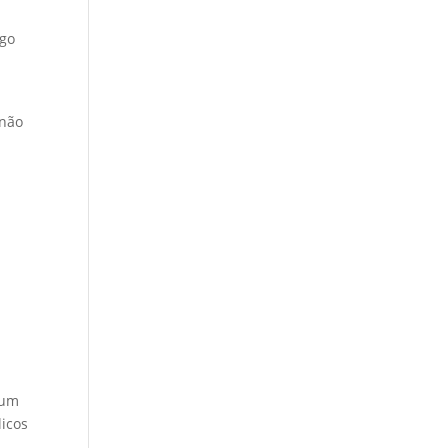
m
igo
 não
 um
licos