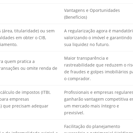
Vantagens e Oportunidades
(Benefícios)
(área, titularidade) ou sem
A regularização agora é mandatóri
uldades em obter o CIB,
valorizando o imóvel e garantindo
ciamento.
sua liquidez no futuro.
Maior transparência e
ra quem pratica a
rastreabilidade que reduzem o ris
ransações ou omite renda de
de fraudes e golpes imobiliários p
o comprador.
álculo de impostos (ITBI,
Profissionais e empresas regulare
 para empresas
ganharão vantagem competitiva 
s) que precisam adequar
um mercado mais íntegro e
previsível.
Facilitação do planejamento