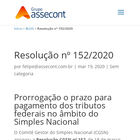
Início
»
BLOG
»
Resolução nº 152/2020
Resolução nº 152/2020
por
felipe@assecont.com.br
|
mar 19, 2020
|
Sem
categoria
Prorrogação o prazo para
pagamento dos tributos
federais no âmbito do
Simples Nacional
O Comitê Gestor do Simples Nacional (CGSN)
aprovou a
Resolução CGSN nº 152
, de 18 de março