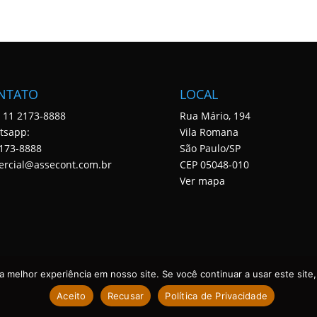
NTATO
LOCAL
: 11 2173-8888
Rua Mário, 194
tsapp:
Vila Romana
173-8888
São Paulo/SP
ercial@assecont.com.br
CEP 05048-010
Ver mapa
 melhor experiência em nosso site. Se você continuar a usar este site,
Aceito
Recusar
Política de Privacidade
 DIREITOS RESERVADOS. DESENVOLVIDO POR ASSECONT.