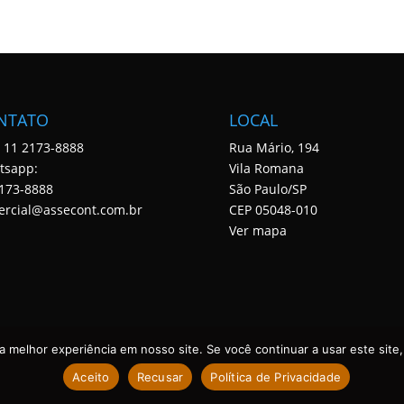
NTATO
LOCAL
: 11 2173-8888
Rua Mário, 194
tsapp:
Vila Romana
173-8888
São Paulo/SP
ercial@assecont.com.br
CEP 05048-010
Ver mapa
 melhor experiência em nosso site. Se você continuar a usar este site,
Aceito
Recusar
Política de Privacidade
 DIREITOS RESERVADOS. DESENVOLVIDO POR ASSECONT.