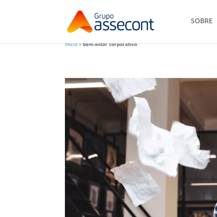
SOBRE
Início
»
bem-estar corporativo