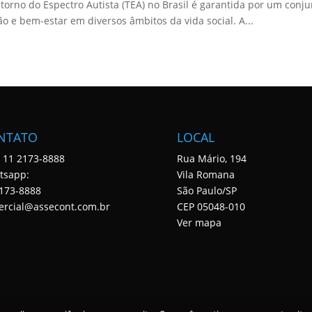
torno do Espectro Autista (TEA) no Brasil é garantida por um conju
o e bem-estar em diversos âmbitos da vida social. A...
NTATO
LOCAL
: 11 2173-8888
Rua Mário, 194
tsapp:
Vila Romana
173-8888
São Paulo/SP
ercial@assecont.com.br
CEP 05048-010
Ver mapa