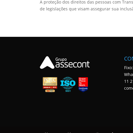
A proteção dos direitos das pessoas com Trans
de legislações que visam assegurar sua inclusã
CO
Fixo
Wha
11 2
com