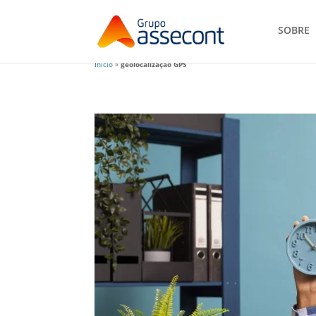
SOBRE
Início
»
geolocalização GPS