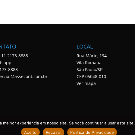
NTATO
LOCAL
: 11 2173-8888
Rua Mário, 194
tsapp:
Vila Romana
173-8888
São Paulo/SP
ercial@assecont.com.br
CEP 05048-010
Ver mapa
 melhor experiência em nosso site. Se você continuar a usar este site,
Aceito
Recusar
Política de Privacidade
 DIREITOS RESERVADOS. DESENVOLVIDO POR ASSECONT.