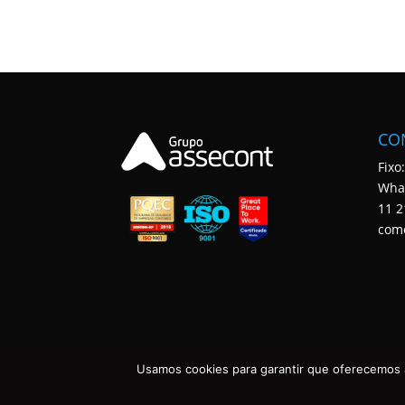
CO
Fixo
Wha
11 2
com
Usamos cookies para garantir que oferecemos a
ASSECONT CONTABILIDADE E TECNOLOGIA • TODOS OS