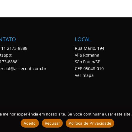
NTATO
LOCAL
: 11 2173-8888
Rua Mário, 194
tsapp:
Vila Romana
173-8888
São Paulo/SP
ercial@assecont.com.br
CEP 05048-010
Ver mapa
 melhor experiência em nosso site. Se você continuar a usar este site,
Aceito
Recusar
Política de Privacidade
 DIREITOS RESERVADOS. DESENVOLVIDO POR ASSECONT.