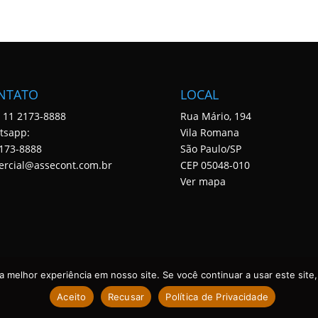
NTATO
LOCAL
: 11 2173-8888
Rua Mário, 194
tsapp:
Vila Romana
173-8888
São Paulo/SP
ercial@assecont.com.br
CEP 05048-010
Ver mapa
 melhor experiência em nosso site. Se você continuar a usar este site,
Aceito
Recusar
Política de Privacidade
 DIREITOS RESERVADOS. DESENVOLVIDO POR ASSECONT.