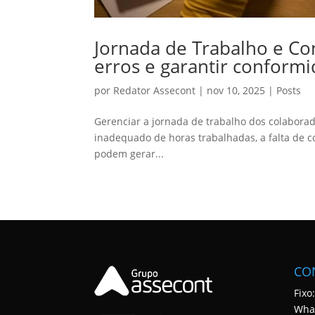
Jornada de Trabalho e Con
erros e garantir conform
por
Redator Assecont
|
nov 10, 2025
|
Posts
Gerenciar a jornada de trabalho dos colabora
inadequado de horas trabalhadas, a falta de c
podem gerar...
CO
Fixo
Wha