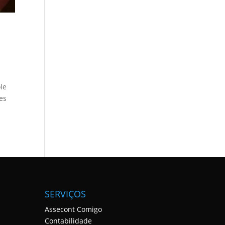
le
es
SERVIÇOS
Assecont Comigo
Contabilidade