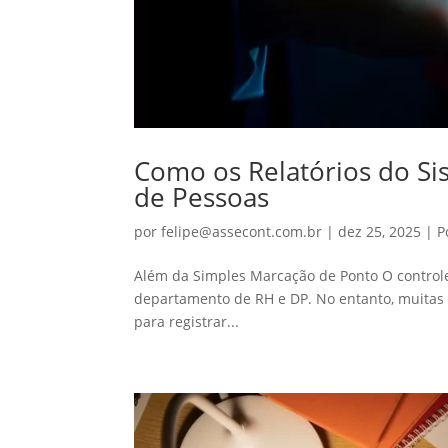
Como os Relatórios do S
de Pessoas
por
felipe@assecont.com.br
|
dez 25, 2025
|
P
Além da Simples Marcação de Ponto O control
departamento de RH e DP. No entanto, muita
para registrar...