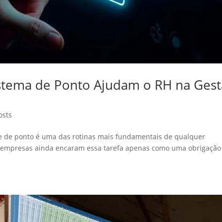
istema de Ponto Ajudam o RH na Ges
osts
e de ponto é uma das rotinas mais fundamentais de qualquer
s empresas ainda encaram essa tarefa apenas como uma obrigação