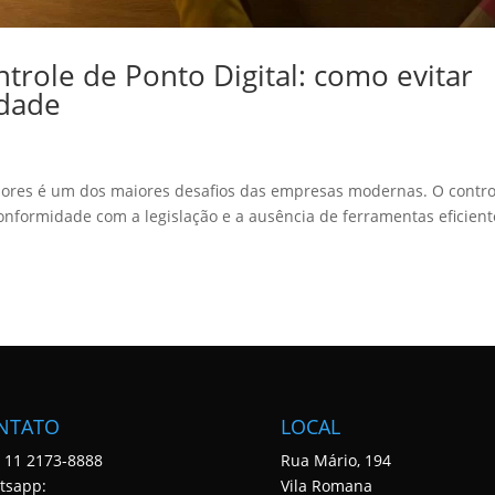
trole de Ponto Digital: como evitar
idade
dores é um dos maiores desafios das empresas modernas. O contro
onformidade com a legislação e a ausência de ferramentas eficient
NTATO
LOCAL
: 11 2173-8888
Rua Mário, 194
tsapp:
Vila Romana