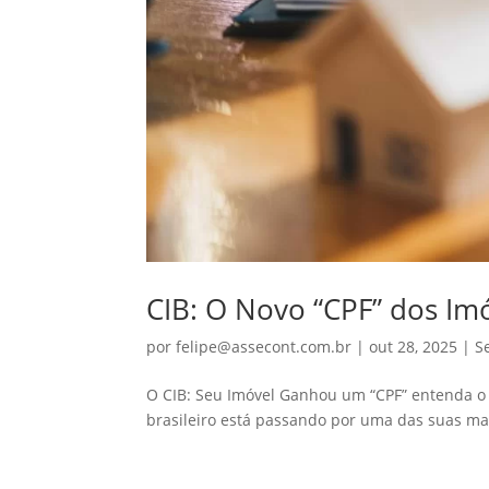
CIB: O Novo “CPF” dos Imó
por
felipe@assecont.com.br
|
out 28, 2025
|
S
O CIB: Seu Imóvel Ganhou um “CPF” entenda o
brasileiro está passando por uma das suas ma