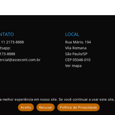
NTATO
LOCAL
: 11 2173-8888
Rua Mário, 194
tsapp:
Vila Romana
173-8888
São Paulo/SP
ercial@assecont.com.br
CEP 05048-010
Ver mapa
 melhor experiência em nosso site. Se você continuar a usar este site,
Aceito
Recusar
Política de Privacidade
 DIREITOS RESERVADOS. DESENVOLVIDO POR ASSECONT.