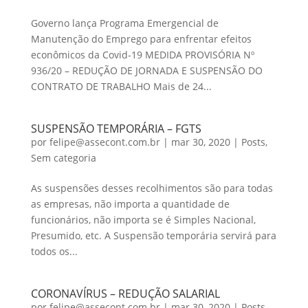
Governo lança Programa Emergencial de
Manutenção do Emprego para enfrentar efeitos
econômicos da Covid-19 MEDIDA PROVISÓRIA Nº
936/20 – REDUÇÃO DE JORNADA E SUSPENSÃO DO
CONTRATO DE TRABALHO Mais de 24...
SUSPENSÃO TEMPORÁRIA – FGTS
por
felipe@assecont.com.br
|
mar 30, 2020
|
Posts
,
Sem categoria
As suspensões desses recolhimentos são para todas
as empresas, não importa a quantidade de
funcionários, não importa se é Simples Nacional,
Presumido, etc. A Suspensão temporária servirá para
todos os...
CORONAVÍRUS – REDUÇÃO SALARIAL
por
felipe@assecont.com.br
|
mar 30, 2020
|
Posts